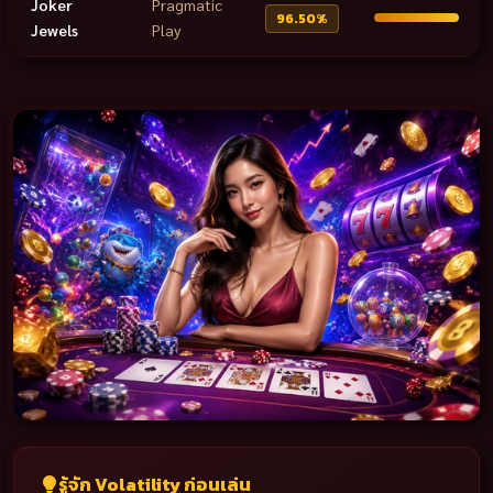
Joker
Pragmatic
96.50%
Jewels
Play
รู้จัก Volatility ก่อนเล่น