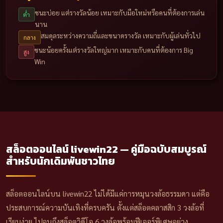
ชนะบ่อย แต่รางวัลน้อย เหมาะกับมือใหม่หรือคนที่ต้องการเล่น
ต่ำ
นาน
สมดุลระหว่างความถี่และขนาดรางวัล เหมาะกับผู้เล่นทั่วไป
กลาง
ชนะน้อยครั้งแต่รางวัลใหญ่มาก เหมาะกับคนที่ต้องการ Big
สูง
Win
สล็อตออนไลน์ livewin22 — คู่มือฉบับสมบูรณ์
สำหรับนักเดิมพันชาวไทย
สล็อตออนไลน์บน livewin22 ไม่ได้มีแค่การหมุนวงล้อธรรมดา แต่คือ
ประสบการณ์ความบันเทิงที่ครบครัน ตั้งแต่สล็อตคลาสสิก 3 วงล้อที่
เรียบง่าย ไปจนถึงสล็อตวิดีโอ 6 วงล้อพร้อมฟีเจอร์พิเศษอย่าง