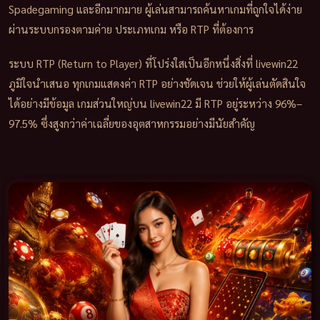
Spadegaming และอีกมากมาย ผู้เล่นสามารถค้นหาเกมที่ถูกใจได้ง่าย
ผ่านระบบกรองตามค่าย ประเภทเกม หรือ RTP ที่ต้องการ
ระบบ RTP (Return to Player) ที่โปร่งใสเป็นอีกหนึ่งสิ่งที่ livewin22
ภูมิใจนำเสนอ ทุกเกมแสดงค่า RTP อย่างชัดเจน ช่วยให้ผู้เล่นตัดสินใจ
ได้อย่างมีข้อมูล เกมส่วนใหญ่บน livewin22 มี RTP อยู่ระหว่าง 96%–
97.5% ซึ่งสูงกว่าค่าเฉลี่ยของอุตสาหกรรมอย่างมีนัยสำคัญ