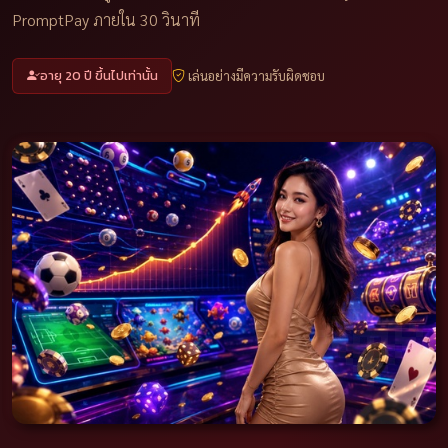
PromptPay ภายใน 30 วินาที
อายุ 20 ปี ขึ้นไปเท่านั้น
เล่นอย่างมีความรับผิดชอบ
💎