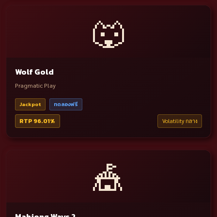
🐺
Wolf Gold
Pragmatic Play
Jackpot
ทดลองฟรี
RTP 96.01%
Volatility กลาง
🎪
Mahjong Ways 2